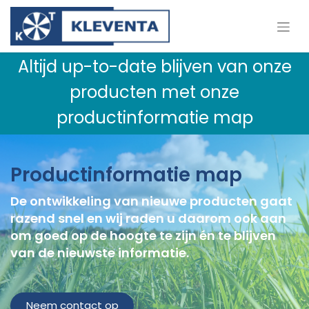
Altijd up-to-date blijven van onze
producten met onze
productinformatie map
Productinformatie map
De ontwikkeling van nieuwe producten gaat
razend snel en wij raden u daarom ook aan
om goed op de hoogte te zijn én te blijven
van de nieuwste informatie.
Neem contact op